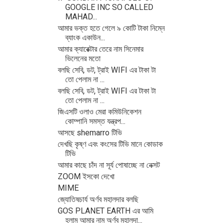
GOOGLE INC SO CALLED
MAHAD...
আমার ভক্ত হতে গেলে ৯ কোটি টাকা নিম্নে
ব্যাংক একাউন...
আমার ক্যারেক্টার তেরে নাম সিনেমার
ভিলেনের মতো
বলছি সেবি, ডট, ট্রাই WIFI এর টাকা টা
তো পেলাম না ...
বলছি সেবি, ডট, ট্রাই WIFI এর টাকা টা
তো পেলাম না ...
জিএসটি ওলাও মেরা কমিউনিকেশন
কোম্পানি সমস্ত যন্ত্রপ...
আসছে shemarro টিভি
দেখছি কৃষ্ণ এবং কংসের টিভি মানে কোডাক
টিভি
আমার কাছে চাঁদ না সূর্য পোষাচ্ছে না নেক্সট
ZOOM ইসকো দেখো
MIME
জ্যোতিষচার্য অর্ণব মহালদার বলছি
GOS PLANET EARTH এর আমি
হলাম আমার নাম অর্ণব মহালদা...