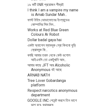
১৯ কটি INR প্রয়োজন শীঘ্রই
I think I am a vampire my name
is Arnab Sundar Mah...
ফাস্ট টাইম ভোডাফোনের ইংল্যান্ডের
কোম্পানির সিম নিল...
Works at Red Blue Green
Colours Ar Robot
Dollar badal gaya hai
একটা অ্যাপেল ম্যাকবুক প্রো কিনবো থুড়ি
ক্রোমবুক কি...
বলছি আমার তরফ থেকে কেউ গুগোল
আইএনসি তো একটুখানি আব...
আমার কাছে JFT আর Alcoholic
Anonymous বই আছে
ARNAB NATH
Tree Lover Gobardanga
platform
Respect narcotics anonymous
department
GOOGLE INC পেমেন্ট করলে তিন ভাগে
ভাগ হবে, যথাক্রমে...