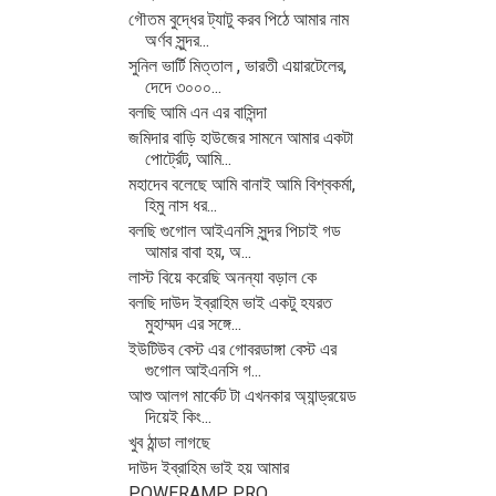
গৌতম বুদ্ধের ট্যাটু করব পিঠে আমার নাম
অর্ণব সুন্দর...
সুনিল ভার্টি মিত্তাল , ভারতী এয়ারটেলের,
দেদে ৩০০০...
বলছি আমি এন এর বাসিন্দা
জমিদার বাড়ি হাউজের সামনে আমার একটা
পোর্ট্রেট, আমি...
মহাদেব বলেছে আমি বানাই আমি বিশ্বকর্মা,
হিমু নাস ধর...
বলছি গুগোল আইএনসি সুন্দর পিচাই গড
আমার বাবা হয়, অ...
লাস্ট বিয়ে করেছি অনন্যা বড়াল কে
বলছি দাউদ ইব্রাহিম ভাই একটু হযরত
মুহাম্মদ এর সঙ্গে...
ইউটিউব বেস্ট এর গোবরডাঙ্গা বেস্ট এর
গুগোল আইএনসি গ...
আশু আলগ মার্কেট টা এখনকার অ্যান্ড্রয়েড
দিয়েই কিং...
খুব ঠান্ডা লাগছে
দাউদ ইব্রাহিম ভাই হয় আমার
POWERAMP PRO