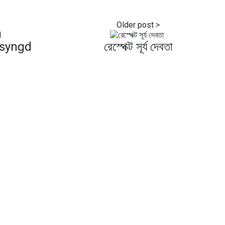
esyngd
রেস্পেক্ট সূর্য দেবতা