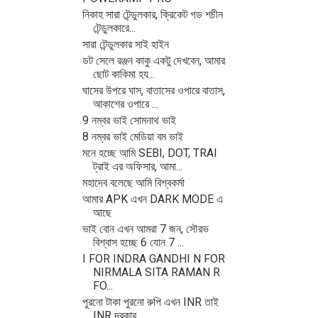
নিকাহ সারা টেন্ডুলকার, ক্রিকেট গড শচীন
টেন্ডুলকারে...
সারা টেন্ডুলকার সাই হাইন
ডট সেলে রঞ্জন কাকু একটু দেখবেন, আমার
ছোট কাকিমা হয...
ঘাসের উপরে ঘাস, বাতাসের ওপারে বাতাস,
আকাশের ওপারে ...
9 নম্বর ভাই সোমনাথ ভাই
8 নম্বর ভাই মেডিয়া বম ভাই
মনে হচ্ছে আমি SEBI, DOT, TRAI
ট্রাই এর অফিসার, আমা...
মহাদেব বলেছে আমি বিশ্বকর্মা
আমার APK এখন DARK MODE এ
আছে
ভাই বোন এখন আমরা 7 জন, সৌরভ
বিশ্বাস হচ্ছে 6 যোন 7 ...
I FOR INDRA GANDHI N FOR
NIRMALA SITA RAMAN R
FO...
পুরনো টাকা পুরনো রুপি এখন INR তাই
INR দরকার