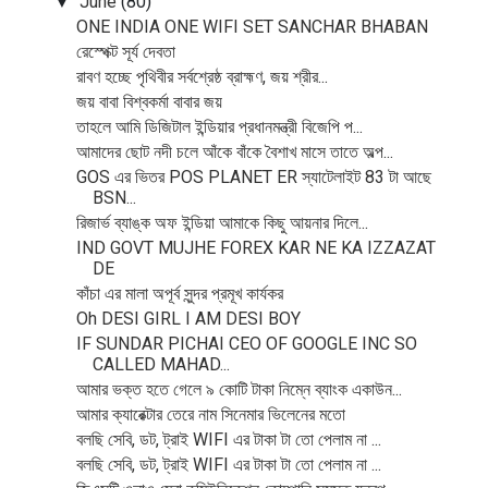
June
(80)
▼
ONE INDIA ONE WIFI SET SANCHAR BHABAN
রেস্পেক্ট সূর্য দেবতা
রাবণ হচ্ছে পৃথিবীর সর্বশ্রেষ্ঠ ব্রাহ্মণ, জয় শ্রীর...
জয় বাবা বিশ্বকর্মা বাবার জয়
তাহলে আমি ডিজিটাল ইন্ডিয়ার প্রধানমন্ত্রী বিজেপি প...
আমাদের ছোট নদী চলে আঁকে বাঁকে বৈশাখ মাসে তাতে অল্প...
GOS এর ভিতর POS PLANET ER স্যাটেলাইট 83 টা আছে
BSN...
রিজার্ভ ব্যাঙ্ক অফ ইন্ডিয়া আমাকে কিছু আয়নার দিলে...
IND GOVT MUJHE FOREX KAR NE KA IZZAZAT
DE
কাঁচা এর মালা অপূর্ব সুন্দর প্রমূখ কার্যকর
Oh DESI GIRL I AM DESI BOY
IF SUNDAR PICHAI CEO OF GOOGLE INC SO
CALLED MAHAD...
আমার ভক্ত হতে গেলে ৯ কোটি টাকা নিম্নে ব্যাংক একাউন...
আমার ক্যারেক্টার তেরে নাম সিনেমার ভিলেনের মতো
বলছি সেবি, ডট, ট্রাই WIFI এর টাকা টা তো পেলাম না ...
বলছি সেবি, ডট, ট্রাই WIFI এর টাকা টা তো পেলাম না ...