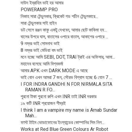
দাউদ ইব্রাহিম ভাই হয় আমার
POWERAMP PRO
নিকাহ সারা টেন্ডুলকার, ক্রিকেট গড শচীন টেন্ডুলকারে...
সারা টেন্ডুলকার সাই হাইন
ডট সেলে রঞ্জন কাকু একটু দেখবেন, আমার ছোট কাকিমা হয...
ঘাসের উপরে ঘাস, বাতাসের ওপারে বাতাস, আকাশের ওপারে ...
9 নম্বর ভাই সোমনাথ ভাই
8 নম্বর ভাই মেডিয়া বম ভাই
মনে হচ্ছে আমি SEBI, DOT, TRAI ট্রাই এর অফিসার, আমা...
মহাদেব বলেছে আমি বিশ্বকর্মা
আমার APK এখন DARK MODE এ আছে
ভাই বোন এখন আমরা 7 জন, সৌরভ বিশ্বাস হচ্ছে 6 যোন 7 ...
I FOR INDRA GANDHI N FOR NIRMALA SITA
RAMAN R FO...
পুরনো টাকা পুরনো রুপি এখন INR তাই INR দরকার
১৯ কটি INR প্রয়োজন শীঘ্রই
I think I am a vampire my name is Arnab Sundar
Mah...
ফাস্ট টাইম ভোডাফোনের ইংল্যান্ডের কোম্পানির সিম নিল...
Works at Red Blue Green Colours Ar Robot