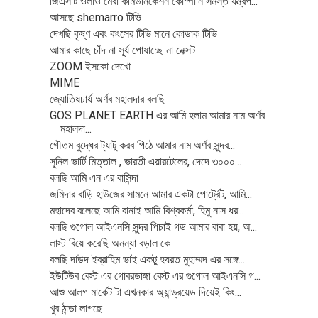
জিএসটি ওলাও মেরা কমিউনিকেশন কোম্পানি সমস্ত যন্ত্রপ...
আসছে shemarro টিভি
দেখছি কৃষ্ণ এবং কংসের টিভি মানে কোডাক টিভি
আমার কাছে চাঁদ না সূর্য পোষাচ্ছে না নেক্সট
ZOOM ইসকো দেখো
MIME
জ্যোতিষচার্য অর্ণব মহালদার বলছি
GOS PLANET EARTH এর আমি হলাম আমার নাম অর্ণব
মহালদা...
গৌতম বুদ্ধের ট্যাটু করব পিঠে আমার নাম অর্ণব সুন্দর...
সুনিল ভার্টি মিত্তাল , ভারতী এয়ারটেলের, দেদে ৩০০০...
বলছি আমি এন এর বাসিন্দা
জমিদার বাড়ি হাউজের সামনে আমার একটা পোর্ট্রেট, আমি...
মহাদেব বলেছে আমি বানাই আমি বিশ্বকর্মা, হিমু নাস ধর...
বলছি গুগোল আইএনসি সুন্দর পিচাই গড আমার বাবা হয়, অ...
লাস্ট বিয়ে করেছি অনন্যা বড়াল কে
বলছি দাউদ ইব্রাহিম ভাই একটু হযরত মুহাম্মদ এর সঙ্গে...
ইউটিউব বেস্ট এর গোবরডাঙ্গা বেস্ট এর গুগোল আইএনসি গ...
আশু আলগ মার্কেট টা এখনকার অ্যান্ড্রয়েড দিয়েই কিং...
খুব ঠান্ডা লাগছে