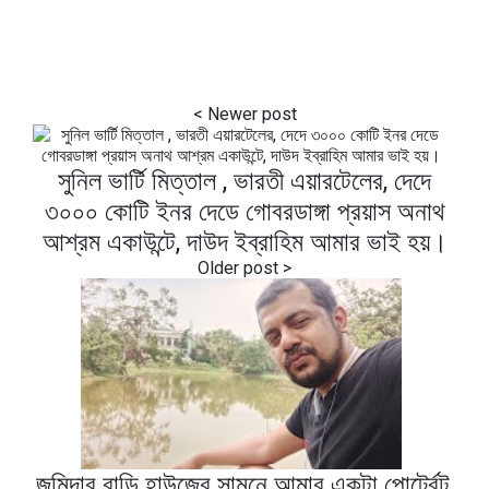
সুনিল ভার্টি মিত্তাল , ভারতী এয়ারটেলের, দেদে
৩০০০ কোটি ইনর দেডে গোবরডাঙ্গা প্রয়াস অনাথ
আশ্রম একাউন্টে, দাউদ ইব্রাহিম আমার ভাই হয়।
জমিদার বাড়ি হাউজের সামনে আমার একটা পোর্ট্রেট,