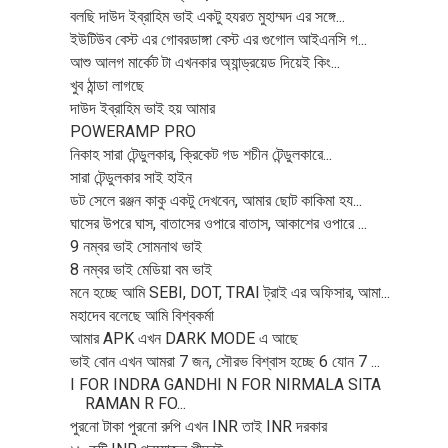
বলছি দাউদ ইব্রাহিম ভাই একটু হযরত মুহাম্মদ এর সঙ্গে...
ইউটিউব বেস্ট এর গোবরডাঙ্গা বেস্ট এর গুগোল আইএনসি গ...
আশু আলগ মার্কেট টা এখনকার অ্যান্ড্রয়েড দিয়েই কিং...
খুব ঠান্ডা লাগছে
দাউদ ইব্রাহিম ভাই হয় আমার
POWERAMP PRO
নিকাহ সারা টেন্ডুলকার, ক্রিকেট গড শচীন টেন্ডুলকারে...
সারা টেন্ডুলকার সাই হাইন
ডট সেলে রঞ্জন কাকু একটু দেখবেন, আমার ছোট কাকিমা হয...
ঘাসের উপরে ঘাস, বাতাসের ওপারে বাতাস, আকাশের ওপারে ...
9 নম্বর ভাই সোমনাথ ভাই
8 নম্বর ভাই মেডিয়া বম ভাই
মনে হচ্ছে আমি SEBI, DOT, TRAI ট্রাই এর অফিসার, আমা...
মহাদেব বলেছে আমি বিশ্বকর্মা
আমার APK এখন DARK MODE এ আছে
ভাই বোন এখন আমরা 7 জন, সৌরভ বিশ্বাস হচ্ছে 6 যোন 7 ...
I FOR INDRA GANDHI N FOR NIRMALA SITA
RAMAN R FO...
পুরনো টাকা পুরনো রুপি এখন INR তাই INR দরকার