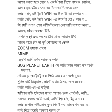
আমার ভক্ত হতে গেলে ৯ কোটি টাকা নিম্নে ব্যাংক একাউন...
আমার ক্যারেক্টার তেরে নাম সিনেমার ভিলেনের মতো
বলছি সেবি, ডট, ট্রাই WIFI এর টাকা টা তো পেলাম না ...
বলছি সেবি, ডট, ট্রাই WIFI এর টাকা টা তো পেলাম না ...
জিএসটি ওলাও মেরা কমিউনিকেশন কোম্পানি সমস্ত যন্ত্রপ...
আসছে shemarro টিভি
দেখছি কৃষ্ণ এবং কংসের টিভি মানে কোডাক টিভি
আমার কাছে চাঁদ না সূর্য পোষাচ্ছে না নেক্সট
ZOOM ইসকো দেখো
MIME
জ্যোতিষচার্য অর্ণব মহালদার বলছি
GOS PLANET EARTH এর আমি হলাম আমার নাম অর্ণব
মহালদা...
গৌতম বুদ্ধের ট্যাটু করব পিঠে আমার নাম অর্ণব সুন্দর...
সুনিল ভার্টি মিত্তাল , ভারতী এয়ারটেলের, দেদে ৩০০০...
বলছি আমি এন এর বাসিন্দা
জমিদার বাড়ি হাউজের সামনে আমার একটা পোর্ট্রেট, আমি...
মহাদেব বলেছে আমি বানাই আমি বিশ্বকর্মা, হিমু নাস ধর...
বলছি গুগোল আইএনসি সুন্দর পিচাই গড আমার বাবা হয়, অ...
লাস্ট বিয়ে করেছি অনন্যা বড়াল কে