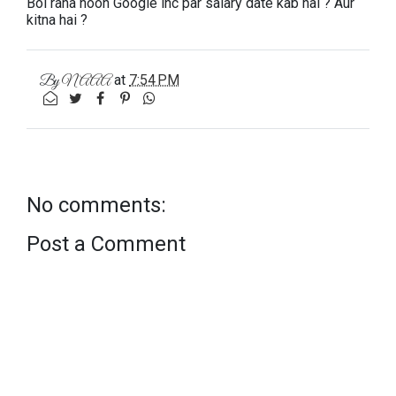
Bol raha hoon Google inc par salary date kab hai ? Aur
kitna hai ?
at
7:54 PM
By
NAAA
No comments:
Post a Comment